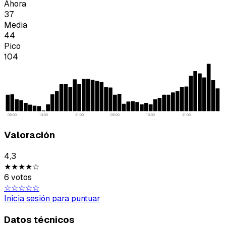
Ahora
37
Media
44
Pico
104
05:00
13:00
21:00
05:00
13:00
21:00
Tipo de feedback
Valoración
Lo que gusta
4,3
Lo que falla
★★★★☆
6 votos
Idea o mejora
☆☆☆☆☆
Inicia sesión para puntuar
Mensaje
Datos técnicos