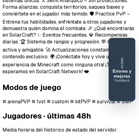
sistemas únicos. ⚔️ Semi Anárquico – Sin protecciones.
Forma alianzas, conquista territorios, saquea bases y
conviértete en el jugador más temido. 🛡️ Practice PvP –
Entrena tus habilidades, enfréntate a otros jugadores y
demuestra quién domina el combate. 🎉 ¿Qué encontrarás
en SolarCraft? ✨ Eventos frecuentes. 💎 Recompensas
diarias. 🏆 Sistema de rangos y progresión. 💬 Comunidad
activa y amigable. 🚀 Actualizaciones constantes y
contenido exclusivo. 🌍 ¡Conéctate hoy y vive una
40SMC
experiencia de Minecraft como ninguna otra! ¡Te
esperamos en SolarCraft Network! ❤️
Errores y
mejoras
Feedback
40SERVIDORESMC
Modos de juego
Reportar
error o
arenaPVP
1vs1
custom
kitPVP
survival
SMP
mejora
Jugadores · últimas 48h
Media horaria del histórico de estado del servidor.