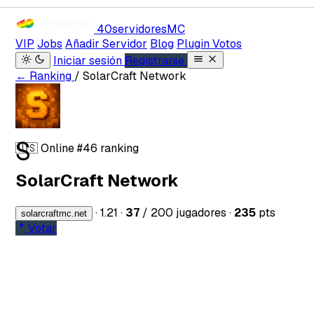
40servidores
MC
VIP
Jobs
Añadir Servidor
Blog
Plugin Votos
Iniciar sesión
Registrarse
← Ranking
/ SolarCraft Network
S
🇺🇸
Online
#46 ranking
SolarCraft Network
·
1.21
·
37
/ 200 jugadores
·
235
pts
solarcraftmc.net
Votar