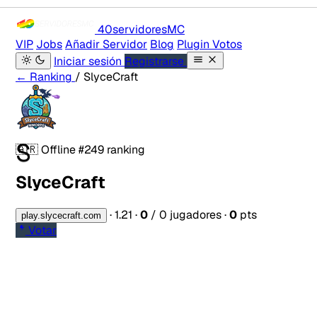
40servidores
MC
VIP
Jobs
Añadir Servidor
Blog
Plugin Votos
Iniciar sesión
Registrarse
← Ranking
/ SlyceCraft
S
🇦🇷
Offline
#249 ranking
SlyceCraft
·
1.21
·
0
/ 0 jugadores
·
0
pts
play.slycecraft.com
Votar