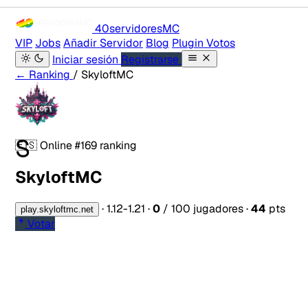
40servidores
MC
VIP
Jobs
Añadir Servidor
Blog
Plugin Votos
Iniciar sesión
Registrarse
← Ranking
/ SkyloftMC
S
🇪🇸
Online
#169 ranking
SkyloftMC
·
1.12-1.21
·
0
/ 100 jugadores
·
44
pts
play.skyloftmc.net
Votar