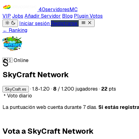
40servidores
MC
VIP
Jobs
Añadir Servidor
Blog
Plugin Votos
Iniciar sesión
Registrarse
← Ranking
S
🇪🇸
Online
SkyCraft Network
·
1.8-1.20
·
8
/ 1.200 jugadores
·
22
pts
SkyCraft.es
Voto diario
La puntuación web cuenta durante 7 días.
Si estás registr
Vota a SkyCraft Network