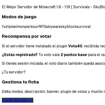
El Mejor Servidor de Minecraft 1.8 - 1.19 [ Survivals - Sky
Modos de juego
1vs1
pixelmon
parkour
RPG
skywars
skyblock
survival
Recompensa por votar
Si el servidor tiene instalado el plugin
Vota40
, recibirás 
¿Estás registrado?
Tu voto vale
2 puntos base
para el ra
Si tienes sesión iniciada, el voto diario también queda aso
¿Tu servidor?
Gestiona tu ficha
Edita modos, descripción, banner, plugin de votos y mucho 
Ir a Mi servidor →