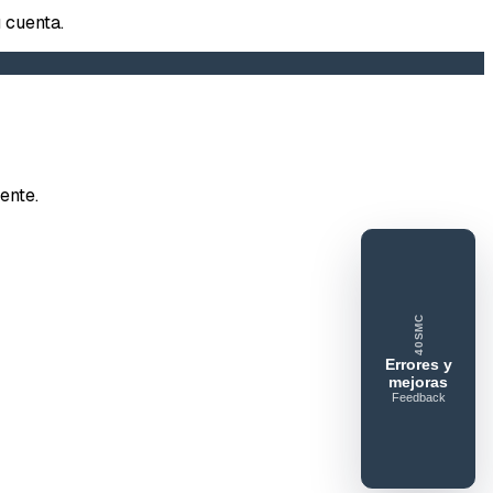
 cuenta.
tar error o mejora
ente.
e feedback
40SMC
ue gusta
Lo que falla
Idea o mejora
Errores y
mejoras
Feedback