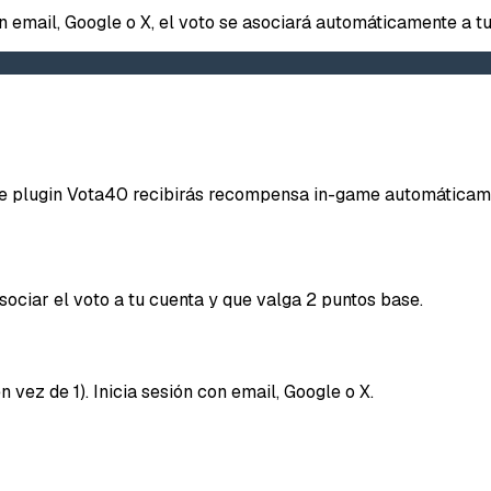
on email, Google o X, el voto se asociará automáticamente a tu
Repor
iene plugin Vota40 recibirás recompensa in-game automáticam
Tipo d
ociar el voto a tu cuenta y que valga 2 puntos base.
Lo q
Mensaje
 vez de 1). Inicia sesión con email, Google o X.