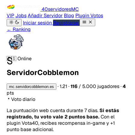
40servidores
MC
VIP
Jobs
Añadir Servidor
Blog
Plugin Votos
Iniciar sesión
Registrarse
← Ranking
S
🇪🇸
Online
ServidorCobblemon
·
1.21
·
116
/ 5.000 jugadores
·
4
mc.servidorcobblemon.es
pts
Voto diario
La puntuación web cuenta durante 7 días.
Si estás
registrado, tu voto vale 2 puntos base.
Con el
plugin Vota40, recibes recompensa in-game y +1
punto base adicional.