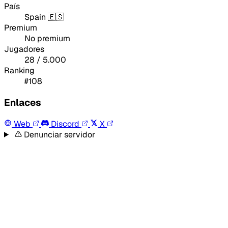
País
Spain 🇪🇸
Premium
No premium
Jugadores
28 / 5.000
Email
Ranking
#108
Enlaces
Web
Discord
X
Enviar feedback
Denunciar servidor