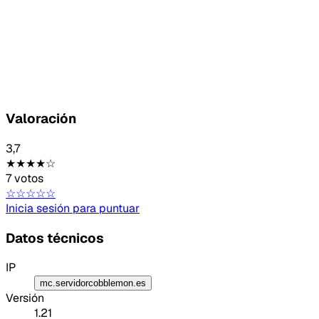
Valoración
3,7
Tipo de feedback
★★★★☆
7 votos
Lo que gusta
☆☆☆☆☆
Inicia sesión para puntuar
Lo que falla
Datos técnicos
Idea o mejora
IP
mc.servidorcobblemon.es
Mensaje
Versión
1.21