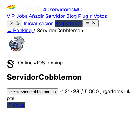
40servidores
MC
VIP
Jobs
Añadir Servidor
Blog
Plugin Votos
Iniciar sesión
Registrarse
← Ranking
/ ServidorCobblemon
S
🇪🇸
Online
#108 ranking
ServidorCobblemon
·
1.21
·
28
/ 5.000 jugadores
·
4
mc.servidorcobblemon.es
pts
Votar