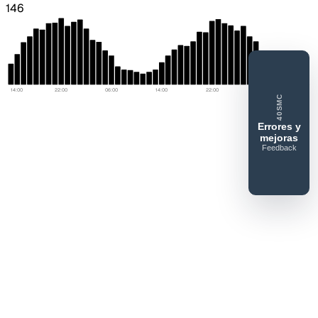
146
14:00
22:00
06:00
14:00
22:00
06:00
40SMC
Errores y
mejoras
Feedback
40SERVIDORESMC
Reportar
error o
mejora