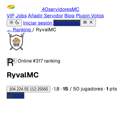
40servidores
MC
VIP
Jobs
Añadir Servidor
Blog
Plugin Votos
Iniciar sesión
Registrarse
← Ranking
/ RyvalMC
R
🇲🇽
Online
#317 ranking
RyvalMC
·
1.8
·
15
/ 50 jugadores
·
1
pts
104.224.55.112:25565
Votar