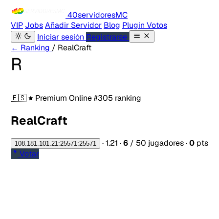
40servidores
MC
VIP
Jobs
Añadir Servidor
Blog
Plugin Votos
Iniciar sesión
Registrarse
← Ranking
/ RealCraft
R
🇪🇸
Premium
Online
#305 ranking
RealCraft
·
1.21
·
6
/ 50 jugadores
·
0
pts
108.181.101.21:25571:25571
Votar