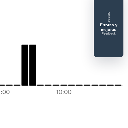
 feedback
ue gusta
Lo que falla
Idea o mejora
40SMC
Errores y
mejoras
Feedback
:00
10:00
Enviar feedback