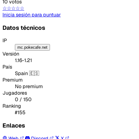
10 votos
☆☆☆☆☆
Inicia sesión para puntuar
Datos técnicos
IP
mc.pokecafe.net
Versión
1.16-1.21
País
Spain 🇪🇸
Premium
No premium
Jugadores
0 / 150
Ranking
#155
Enlaces
Web
Discord
X