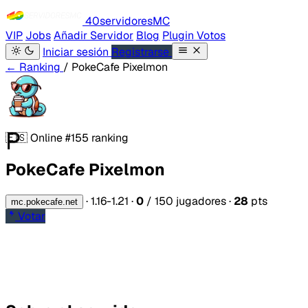
40servidores
MC
VIP
Jobs
Añadir Servidor
Blog
Plugin Votos
Iniciar sesión
Registrarse
← Ranking
/ PokeCafe Pixelmon
P
🇪🇸
Online
#155 ranking
PokeCafe Pixelmon
·
1.16-1.21
·
0
/ 150 jugadores
·
28
pts
mc.pokecafe.net
Votar