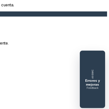
 cuenta.
tar error o mejora
ente.
e feedback
40SMC
ue gusta
Lo que falla
Idea o mejora
Errores y
mejoras
Feedback