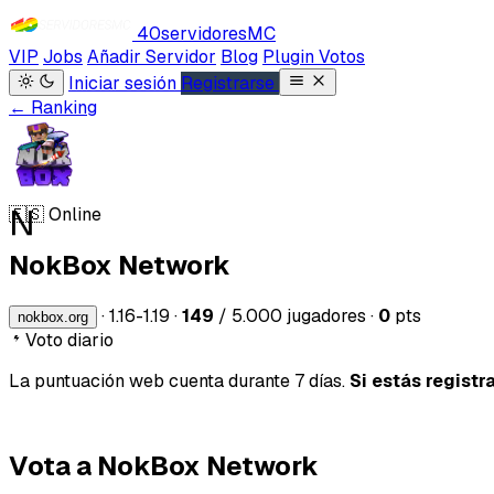
40servidores
MC
VIP
Jobs
Añadir Servidor
Blog
Plugin Votos
Iniciar sesión
Registrarse
← Ranking
N
🇪🇸
Online
NokBox Network
·
1.16-1.19
·
149
/ 5.000 jugadores
·
0
pts
nokbox.org
Voto diario
La puntuación web cuenta durante 7 días.
Si estás registr
Vota a NokBox Network