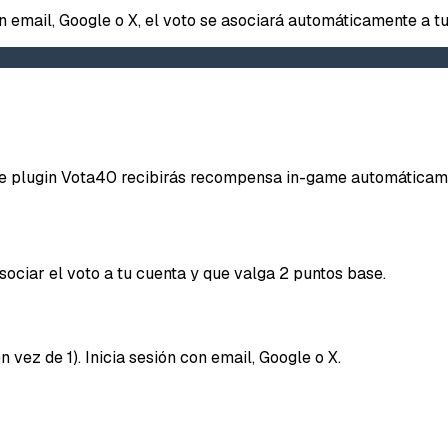
on email, Google o X, el voto se asociará automáticamente a tu
Repor
iene plugin Vota40 recibirás recompensa in-game automáticam
Tipo d
ociar el voto a tu cuenta y que valga 2 puntos base.
Lo q
Mensaje
 vez de 1). Inicia sesión con email, Google o X.