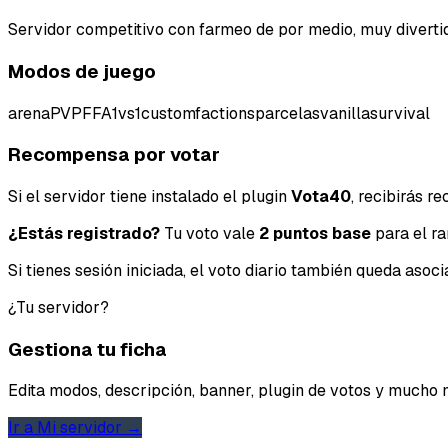
Servidor competitivo con farmeo de por medio, muy divertid
Modos de juego
arenaPVP
FFA
1vs1
custom
factions
parcelas
vanilla
survival
Recompensa por votar
Si el servidor tiene instalado el plugin
Vota40
, recibirás 
¿Estás registrado?
Tu voto vale
2 puntos base
para el ra
Si tienes sesión iniciada, el voto diario también queda aso
¿Tu servidor?
Gestiona tu ficha
Edita modos, descripción, banner, plugin de votos y mucho 
Ir a Mi servidor →