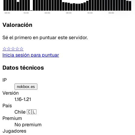
mejora
08:00
16:00
00:00
08:00
16:00
00:00
Valoración
Sé el primero en puntuar este servidor.
☆☆☆☆☆
Inicia sesión para puntuar
Datos técnicos
IP
nokbox.es
Versión
1.16-1.21
País
Chile 🇨🇱
Tipo de feedback
Premium
No premium
Lo que gusta
Jugadores