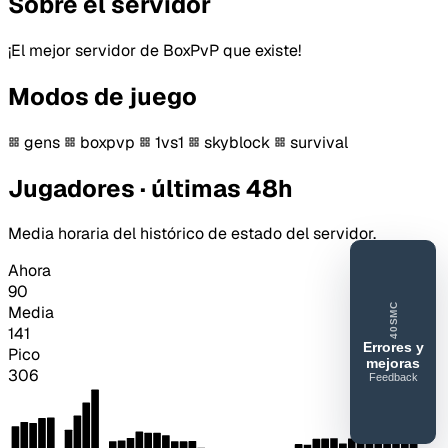
Sobre el servidor
¡El mejor servidor de BoxPvP que existe!
Modos de juego
gens
boxpvp
1vs1
skyblock
survival
Jugadores · últimas 48h
Media horaria del histórico de estado del servidor.
Ahora
90
40SMC
Media
141
Errores y
Pico
mejoras
306
Feedback
40SERVIDORESMC
Reportar
error o