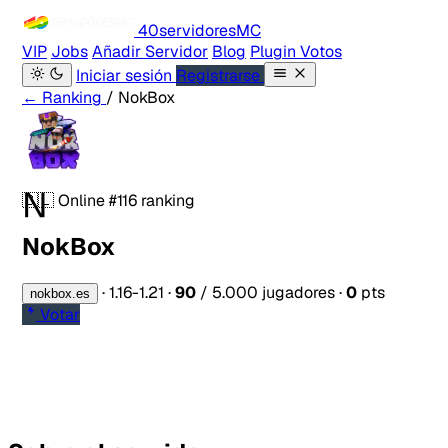
40servidores
MC
VIP
Jobs
Añadir Servidor
Blog
Plugin Votos
Iniciar sesión
Registrarse
← Ranking
/ NokBox
N
🇨🇱
Online
#116 ranking
NokBox
·
1.16-1.21
·
90
/ 5.000 jugadores
·
0
pts
nokbox.es
Votar