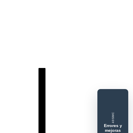
DORESMC
tar error o mejora
 feedback
ue gusta
Lo que falla
Idea o mejora
40SMC
Errores y
mejoras