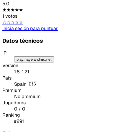
5,0
★★★★★
1 votos
☆☆☆☆☆
Inicia sesión para puntuar
Datos técnicos
IP
play.nayelandmc.net
Versión
1.8-1.21
País
Spain 🇪🇸
Premium
No premium
Jugadores
0 / 0
Ranking
#291