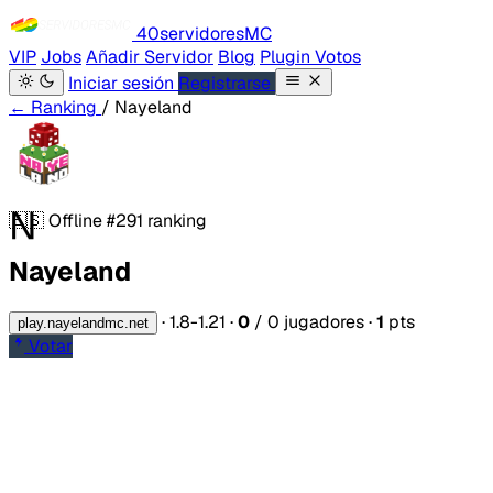
40servidores
MC
VIP
Jobs
Añadir Servidor
Blog
Plugin Votos
Iniciar sesión
Registrarse
← Ranking
/ Nayeland
N
🇪🇸
Offline
#291 ranking
Nayeland
·
1.8-1.21
·
0
/ 0 jugadores
·
1
pts
play.nayelandmc.net
Votar