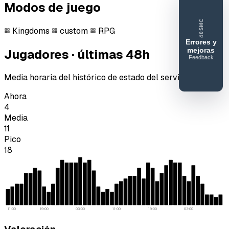
Modos de juego
40SMC
Kingdoms
custom
RPG
Errores y
mejoras
Jugadores · últimas 48h
Feedback
40SERVIDORESMC
Media horaria del histórico de estado del servidor.
Reportar
error o
Ahora
mejora
4
Media
11
Pico
18
11:00
19:00
03:00
11:00
19:00
03:00