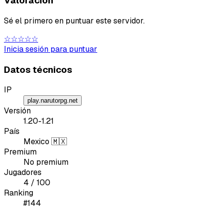
Valoración
Sé el primero en puntuar este servidor.
☆☆☆☆☆
Tipo de feedback
Inicia sesión para puntuar
Lo que gusta
Datos técnicos
Lo que falla
IP
play.narutorpg.net
Idea o mejora
Versión
1.20-1.21
País
Mensaje
Mexico 🇲🇽
Premium
No premium
Jugadores
4 / 100
Ranking
#144
Email