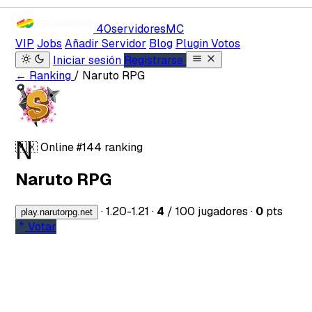
40servidores
MC
VIP
Jobs
Añadir Servidor
Blog
Plugin Votos
Iniciar sesión
Registrarse
← Ranking
/ Naruto RPG
N
🇲🇽
Online
#144 ranking
Naruto RPG
·
1.20-1.21
·
4
/ 100 jugadores
·
0
pts
play.narutorpg.net
Votar