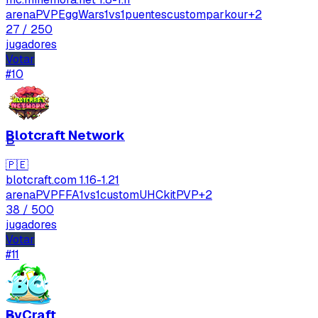
arenaPVP
EggWars
1vs1
puentes
custom
parkour
+2
27
/ 250
jugadores
Votar
#10
Email
Blotcraft Network
B
Enviar feedback
🇵🇪
blotcraft.com
1.16-1.21
arenaPVP
FFA
1vs1
custom
UHC
kitPVP
+2
38
/ 500
jugadores
Votar
#11
ByCraft