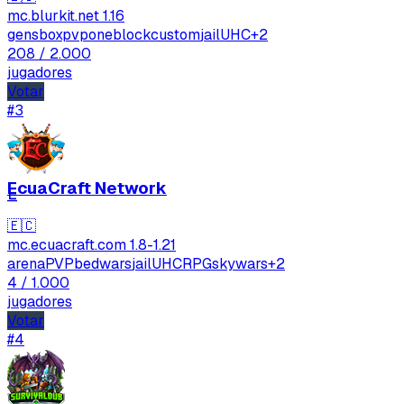
mc.blurkit.net
1.16
gens
boxpvp
oneblock
custom
jail
UHC
+2
208
/ 2.000
jugadores
Votar
#3
EcuaCraft Network
E
🇪🇨
mc.ecuacraft.com
1.8-1.21
arenaPVP
bedwars
jail
UHC
RPG
skywars
+2
4
/ 1.000
jugadores
Votar
#4