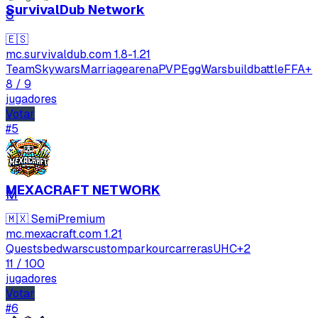
SurvivalDub Network
S
🇪🇸
mc.survivaldub.com
1.8-1.21
TeamSkywars
Marriage
arenaPVP
EggWars
buildbattle
FFA
+
8
/ 9
jugadores
Votar
#5
MEXACRAFT NETWORK
M
🇲🇽
SemiPremium
mc.mexacraft.com
1.21
Quests
bedwars
custom
parkour
carreras
UHC
+2
11
/ 100
jugadores
Votar
#6