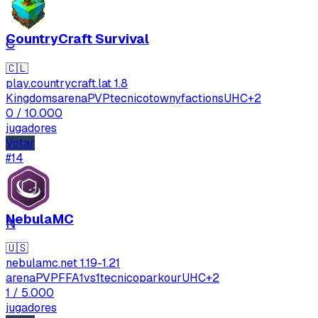
CountryCraft Survival
C
🇨🇱
play.countrycraft.lat
1.8
Kingdoms
arenaPVP
tecnico
towny
factions
UHC
+2
0
/ 10.000
jugadores
Votar
#14
NebulaMC
N
🇺🇸
nebulamc.net
1.19-1.21
arenaPVP
FFA
1vs1
tecnico
parkour
UHC
+2
1
/ 5.000
jugadores