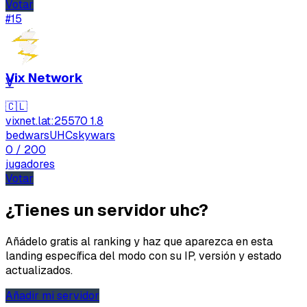
Votar
#15
Vix Network
V
🇨🇱
vixnet.lat:25570
1.8
bedwars
UHC
skywars
0
/ 200
jugadores
Votar
¿Tienes un servidor uhc?
Añádelo gratis al ranking y haz que aparezca en esta
landing específica del modo con su IP, versión y estado
actualizados.
Añadir mi servidor