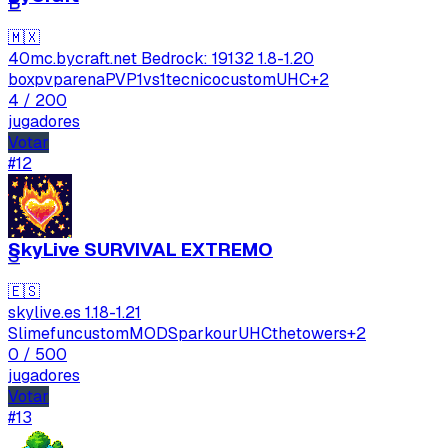
B
🇲🇽
40mc.bycraft.net Bedrock: 19132
1.8-1.20
boxpvp
arenaPVP
1vs1
tecnico
custom
UHC
+2
4
/ 200
jugadores
Votar
#12
SkyLive SURVIVAL EXTREMO
S
🇪🇸
skylive.es
1.18-1.21
Slimefun
custom
MODS
parkour
UHC
thetowers
+2
0
/ 500
jugadores
Votar
#13