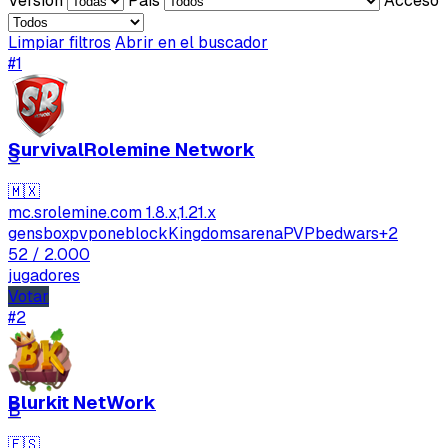
Versión
País
Acceso
Limpiar filtros
Abrir en el buscador
#1
SurvivalRolemine Network
S
🇲🇽
mc.srolemine.com
1.8.x,1.21.x
gens
boxpvp
oneblock
Kingdoms
arenaPVP
bedwars
+2
52
/ 2.000
jugadores
Votar
#2
Blurkit NetWork
B
🇪🇸