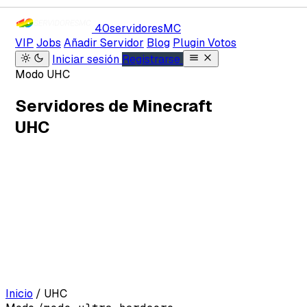
40servidores
MC
VIP
Jobs
Añadir Servidor
Blog
Plugin Votos
Iniciar sesión
Registrarse
Modo UHC
Servidores de Minecraft
UHC
Inicio
/
UHC