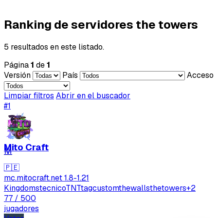
Ranking de servidores the towers
5 resultados en este listado.
Página
1
de
1
Versión
País
Acceso
Limpiar filtros
Abrir en el buscador
#1
Mito Craft
M
🇵🇪
mc.mitocraft.net
1.8-1.21
Kingdoms
tecnico
TNTtag
custom
thewalls
thetowers
+2
77
/ 500
jugadores