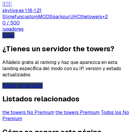
🇪🇸
skylive.es
1.18-1.21
Email
Slimefun
custom
MODS
parkour
UHC
thetowers
+2
0
/ 500
jugadores
Votar
¿Tienes un servidor the towers?
Enviar feedback
Añádelo gratis al ranking y haz que aparezca en esta
landing específica del modo con su IP, versión y estado
actualizados.
Añadir mi servidor
Listados relacionados
the towers No Premium
the towers Premium
Todos los No
Premium