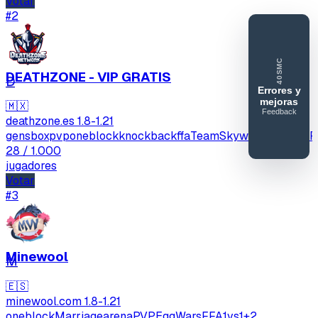
Votar
#2
40SMC
DEATHZONE - VIP GRATIS
D
Errores y
mejoras
🇲🇽
Feedback
40SERVIDORESMC
deathzone.es
1.8-1.21
gens
boxpvp
oneblock
knockbackffa
TeamSkywars
arenaPVP
Reportar
28
/ 1.000
error o
jugadores
mejora
Votar
#3
Minewool
M
🇪🇸
minewool.com
1.8-1.21
oneblock
Marriage
arenaPVP
EggWars
FFA
1vs1
+2