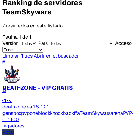
Ranking de servidores
TeamSkywars
7 resultados en este listado.
Página
1
de
1
Versión
País
Acceso
Limpiar filtros
Abrir en el buscador
#1
DEATHZONE - VIP GRATIS
D
🇲🇽
deathzone.es
1.8-1.21
gens
boxpvp
oneblock
knockbackffa
TeamSkywars
arenaPVP
+
0
/ 100
jugadores
Votar