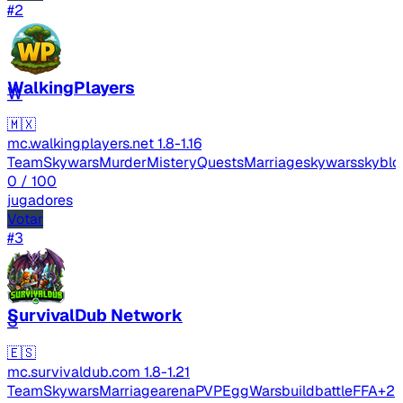
#2
WalkingPlayers
W
🇲🇽
mc.walkingplayers.net
1.8-1.16
TeamSkywars
MurderMistery
Quests
Marriage
skywars
skyblo
0
/ 100
jugadores
Votar
#3
SurvivalDub Network
S
🇪🇸
mc.survivaldub.com
1.8-1.21
TeamSkywars
Marriage
arenaPVP
EggWars
buildbattle
FFA
+2