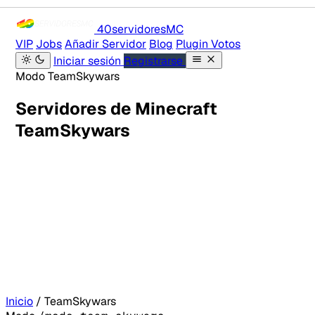
40servidores
MC
VIP
Jobs
Añadir Servidor
Blog
Plugin Votos
Iniciar sesión
Registrarse
Modo TeamSkywars
Servidores de Minecraft
TeamSkywars
Inicio
/
TeamSkywars