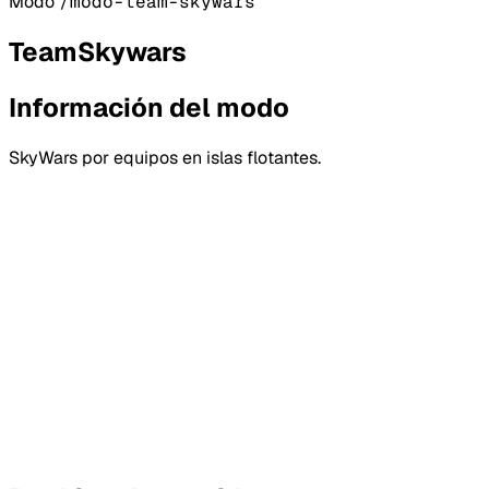
Modo
/modo-team-skywars
TeamSkywars
Información del modo
SkyWars por equipos en islas flotantes.