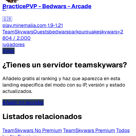
PracticePVP - Bedwars - Arcade
P
🇬🇧
play.minemalia.com
1.9-1.21
TeamSkywars
Quests
bedwars
parkour
quake
skywars
+2
804
/ 2.000
jugadores
Votar
¿Tienes un servidor teamskywars?
Añádelo gratis al ranking y haz que aparezca en esta
landing específica del modo con su IP, versión y estado
actualizados.
Añadir mi servidor
Listados relacionados
TeamSkywars No Premium
TeamSkywars Premium
Todos