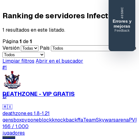
40SMC
Ranking de servidores Infected
Errores y
mejoras
1 resultados en este listado.
Feedback
40SERVIDORESMC
Página
1
de
1
Reportar
Versión
País
Acceso
error o
mejora
Limpiar filtros
Abrir en el buscador
#1
DEATHZONE - VIP GRATIS
D
🇲🇽
deathzone.es
1.8-1.21
gens
boxpvp
oneblock
knockbackffa
TeamSkywars
arenaPVP
166
/ 1.000
jugadores