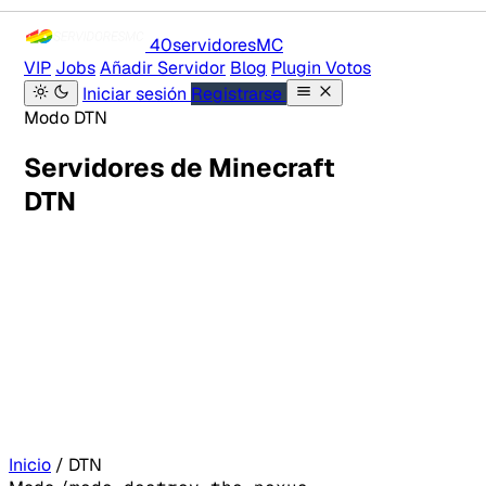
40servidores
MC
VIP
Jobs
Añadir Servidor
Blog
Plugin Votos
Iniciar sesión
Registrarse
Modo DTN
Servidores de Minecraft
DTN
Inicio
/
DTN