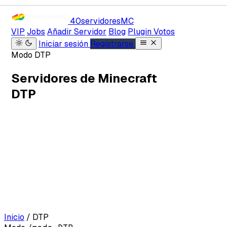
40servidores
MC
VIP
Jobs
Añadir Servidor
Blog
Plugin Votos
Iniciar sesión
Registrarse
Modo DTP
Servidores de Minecraft
DTP
Inicio
/
DTP