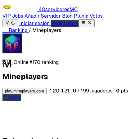
40servidores
MC
VIP
Jobs
Añadir Servidor
Blog
Plugin Votos
Iniciar sesión
Registrarse
← Ranking
/ Mineplayers
M
🇪🇸
Online
#170 ranking
Mineplayers
·
1.20-1.21
·
0
/ 199 jugadores
·
0
pts
play.mineplayers.com
Votar