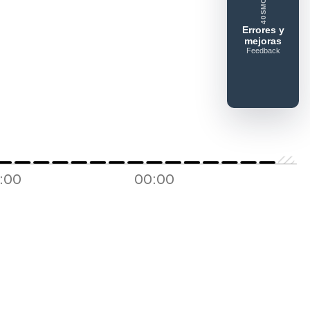
40SMC
ue gusta
Lo que falla
Idea o mejora
Errores y
mejoras
Feedback
6:00
00:00
Enviar feedback