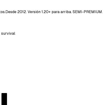
tos.Desde 2012. Versión 1.20+ para arriba. SEMI-PREMIUM.
survival
40SERVI
Repor
Tipo d