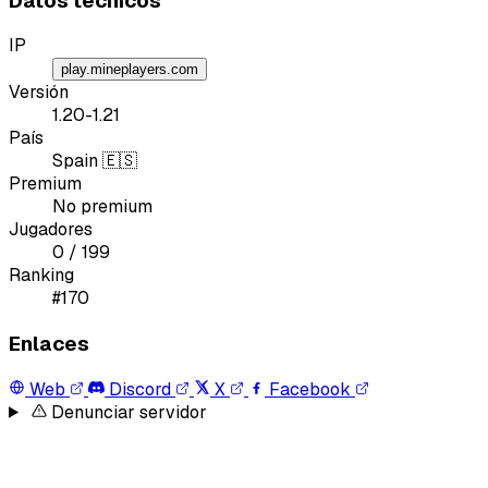
Datos técnicos
IP
play.mineplayers.com
Versión
1.20-1.21
País
Spain 🇪🇸
Premium
No premium
Jugadores
0 / 199
Ranking
#170
Enlaces
Web
Discord
X
Facebook
Denunciar servidor