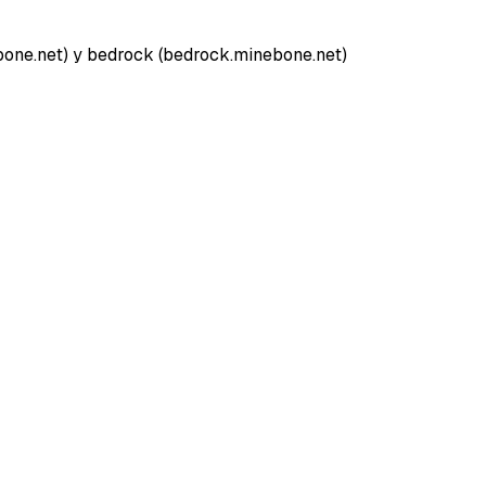
bone.net) y bedrock (bedrock.minebone.net)
40SERVI
Repor
Tipo d