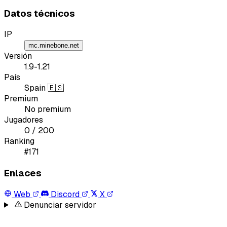
Datos técnicos
IP
mc.minebone.net
Versión
1.9-1.21
País
Spain 🇪🇸
Premium
No premium
Jugadores
0 / 200
Ranking
#171
Enlaces
Web
Discord
X
Denunciar servidor