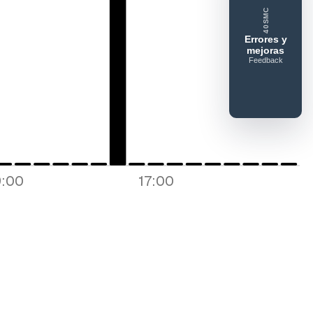
40SMC
ue gusta
Lo que falla
Idea o mejora
Errores y
mejoras
Feedback
:00
17:00
Enviar feedback