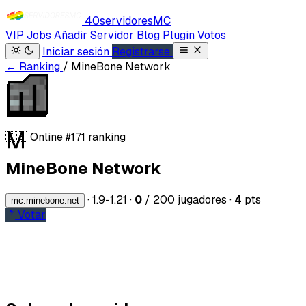
40servidores
MC
VIP
Jobs
Añadir Servidor
Blog
Plugin Votos
Iniciar sesión
Registrarse
← Ranking
/ MineBone Network
M
🇪🇸
Online
#171 ranking
MineBone Network
·
1.9-1.21
·
0
/ 200 jugadores
·
4
pts
mc.minebone.net
Votar