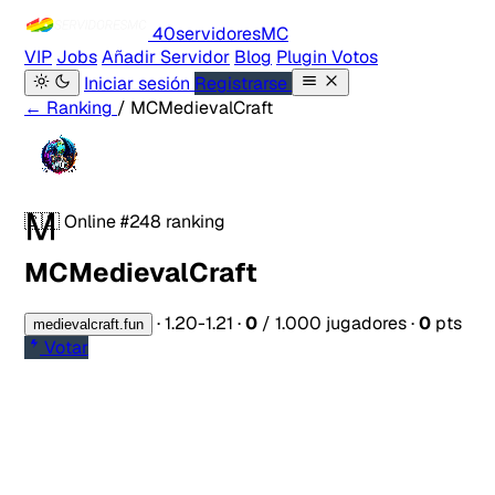
40servidores
MC
VIP
Jobs
Añadir Servidor
Blog
Plugin Votos
Iniciar sesión
Registrarse
← Ranking
/ MCMedievalCraft
M
🇨🇱
Online
#248 ranking
MCMedievalCraft
·
1.20-1.21
·
0
/ 1.000 jugadores
·
0
pts
medievalcraft.fun
Votar