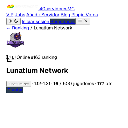
40servidores
MC
VIP
Jobs
Añadir Servidor
Blog
Plugin Votos
Iniciar sesión
Registrarse
← Ranking
/ Lunatium Network
L
🇨🇱
Online
#163 ranking
Lunatium Network
·
1.12-1.21
·
16
/ 500 jugadores
·
177
pts
lunatium.net
Votar