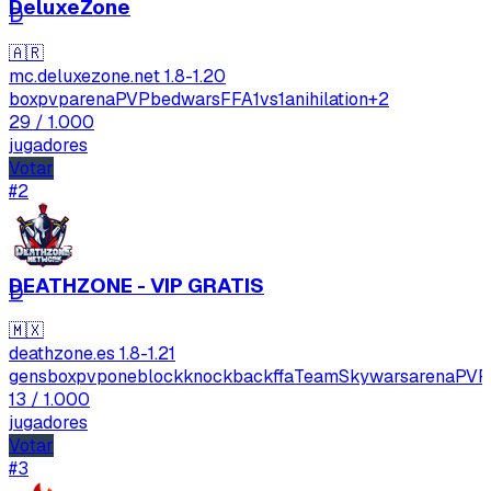
DeluxeZone
D
🇦🇷
mc.deluxezone.net
1.8-1.20
boxpvp
arenaPVP
bedwars
FFA
1vs1
anihilation
+2
29
/ 1.000
jugadores
Votar
#2
DEATHZONE - VIP GRATIS
D
🇲🇽
deathzone.es
1.8-1.21
gens
boxpvp
oneblock
knockbackffa
TeamSkywars
arenaPVP
13
/ 1.000
jugadores
Votar
#3