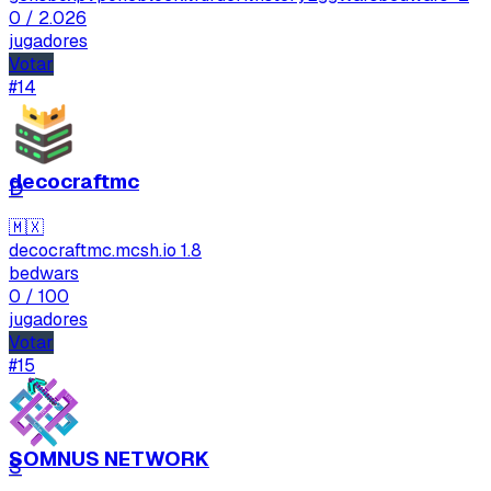
0
/ 2.026
jugadores
Votar
#14
decocraftmc
D
🇲🇽
decocraftmc.mcsh.io
1.8
bedwars
0
/ 100
jugadores
Votar
#15
SOMNUS NETWORK
S