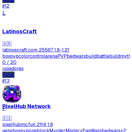
#12
L
LatinosCraft
🇦🇷
latinoscraft.com:25567
1.8-1.21
boxpvp
colorcontrol
arenaPVP
bedwars
buildbattle
buildmyth
0
/ 20
jugadores
Votar
#13
PixelHub Network
P
🇪🇸
pixelhubmc.fun:2114
1.8
gens
boxpvp
oneblock
MurderMistery
EggWars
bedwars
+2