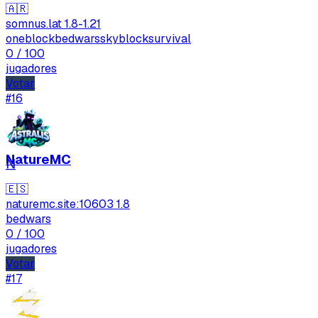
🇦🇷
somnus.lat
1.8-1.21
oneblock
bedwars
skyblock
survival
0
/ 100
jugadores
Votar
#16
NatureMC
N
🇪🇸
naturemc.site:10603
1.8
bedwars
0
/ 100
jugadores
Votar
#17