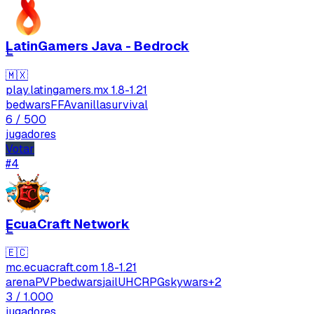
LatinGamers Java - Bedrock
L
🇲🇽
play.latingamers.mx
1.8-1.21
bedwars
FFA
vanilla
survival
6
/ 500
jugadores
Votar
#4
EcuaCraft Network
E
🇪🇨
mc.ecuacraft.com
1.8-1.21
arenaPVP
bedwars
jail
UHC
RPG
skywars
+2
3
/ 1.000
jugadores