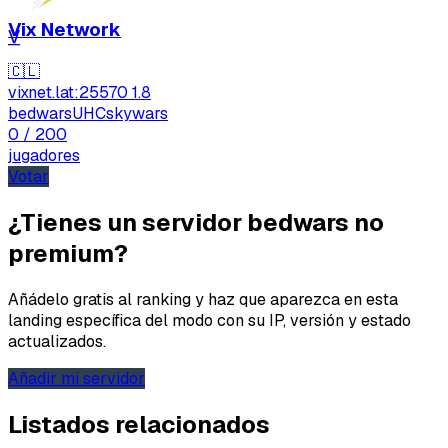
Vix Network
V
🇨🇱
vixnet.lat:25570
1.8
bedwars
UHC
skywars
0
/ 200
jugadores
Votar
¿Tienes un servidor bedwars no
premium?
Añádelo gratis al ranking y haz que aparezca en esta
landing específica del modo con su IP, versión y estado
actualizados.
Añadir mi servidor
Listados relacionados