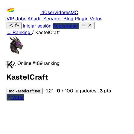
40servidores
MC
VIP
Jobs
Añadir Servidor
Blog
Plugin Votos
Iniciar sesión
Registrarse
← Ranking
/ KastelCraft
K
🇪🇸
Online
#189 ranking
KastelCraft
·
1.21
·
0
/ 100 jugadores
·
3
pts
mc.kastelcraft.net
Votar