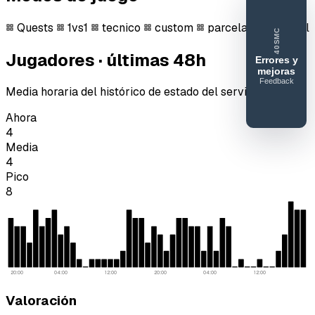
Quests
1vs1
tecnico
custom
parcelas
survival
40SMC
Jugadores · últimas 48h
Errores y
mejoras
Feedback
40SERVIDORESMC
Media horaria del histórico de estado del servidor.
Reportar
Ahora
error o
4
mejora
Media
4
Pico
8
20:00
04:00
12:00
20:00
04:00
12:00
Valoración