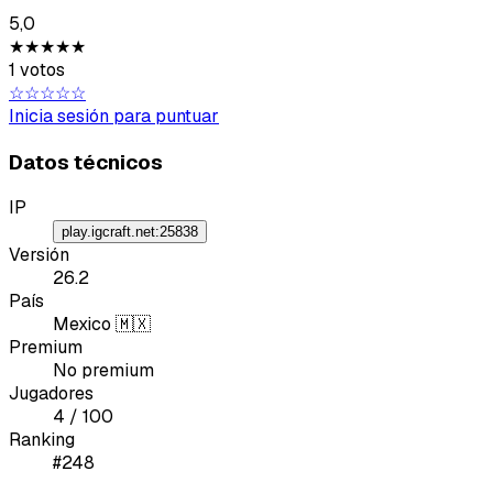
5,0
★★★★★
1 votos
☆☆☆☆☆
Tipo de feedback
Inicia sesión para puntuar
Lo que gusta
Datos técnicos
Lo que falla
IP
play.igcraft.net:25838
Idea o mejora
Versión
26.2
País
Mensaje
Mexico 🇲🇽
Premium
No premium
Jugadores
4 / 100
Ranking
#248