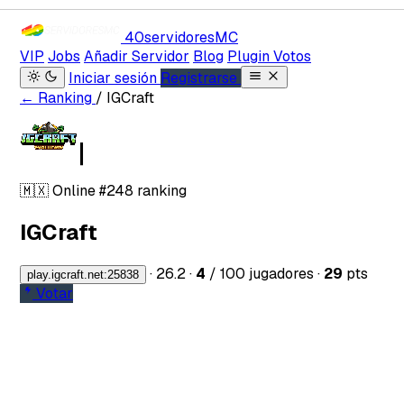
40servidores
MC
VIP
Jobs
Añadir Servidor
Blog
Plugin Votos
Iniciar sesión
Registrarse
← Ranking
/ IGCraft
I
🇲🇽
Online
#248 ranking
IGCraft
·
26.2
·
4
/ 100 jugadores
·
29
pts
play.igcraft.net:25838
Votar