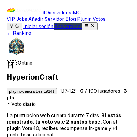
40servidores
MC
VIP
Jobs
Añadir Servidor
Blog
Plugin Votos
Iniciar sesión
Registrarse
← Ranking
H
🇪🇸
Online
HyperionCraft
·
1.17-1.21
·
0
/ 100 jugadores
·
3
play.noxiancraft.es:19141
pts
Voto diario
La puntuación web cuenta durante 7 días.
Si estás
registrado, tu voto vale 2 puntos base.
Con el
plugin Vota40, recibes recompensa in-game y +1
punto base adicional.