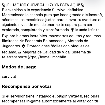
mejora
🚀 ¡EL MEJOR SURVIVAL 1.17+ YA ESTÁ AQUÍ! 🚀
Bienvenidos a la experiencia Survival definitiva.
Manteniendo la esencia pura que hace grande a Minecraft,
añadimos las mecánicas justas para elevar tu aventura al
siguiente nivel. Un mundo enorme te espera para ser
explorado, conquistado y transformado. 🌍 Mundo Infinito:
Explora biomas increíbles, mazmorras ocultas y recursos
ilimitados. 💎 Economía Balanceada y Mercado de
Jugadores. 🏠 Protecciones fáciles con bloques de
reclamo. 🎒 Mejoras de Calidad de Vida: Sistema de
teletransporte (/tpa, /home), mochila
Modos de juego
survival
Tipo de feedback
Recompensa por votar
Lo que gusta
Si el servidor tiene instalado el plugin
Vota40
, recibirás
Lo que falla
recompensas in-game automáticamente al votar con tu