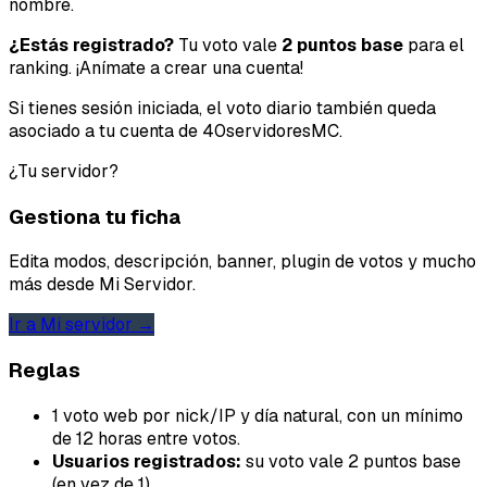
nombre.
Idea o mejora
¿Estás registrado?
Tu voto vale
2 puntos base
para el
ranking. ¡Anímate a crear una cuenta!
Mensaje
Si tienes sesión iniciada, el voto diario también queda
asociado a tu cuenta de 40servidoresMC.
¿Tu servidor?
Gestiona tu ficha
Edita modos, descripción, banner, plugin de votos y mucho
Email
más desde Mi Servidor.
Ir a Mi servidor →
Reglas
Enviar feedback
1 voto web por nick/IP y día natural, con un mínimo
de 12 horas entre votos.
Usuarios registrados:
su voto vale 2 puntos base
(en vez de 1).