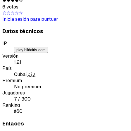
★★★★☆
6 votos
☆☆☆☆☆
Inicia sesión para puntuar
Datos técnicos
IP
play.hildairis.com
Versión
1.21
País
Cuba 🇨🇺
Premium
No premium
Jugadores
7 / 300
Ranking
#60
Enlaces