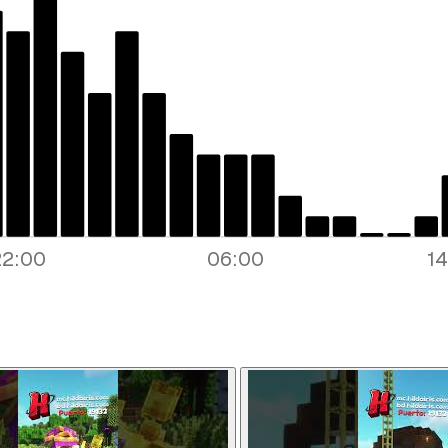
Repor
Tipo d
22:00
06:00
1
Lo q
Mensaje