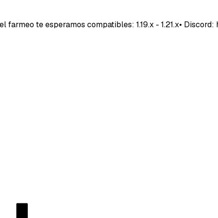
l farmeo te esperamos compatibles: 1.19.x - 1.21.x• Discord: h
40SERVI