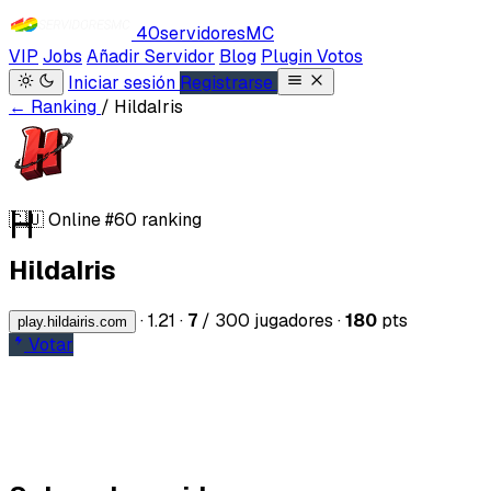
40servidores
MC
VIP
Jobs
Añadir Servidor
Blog
Plugin Votos
Iniciar sesión
Registrarse
← Ranking
/ HildaIris
H
🇨🇺
Online
#60 ranking
HildaIris
·
1.21
·
7
/ 300 jugadores
·
180
pts
play.hildairis.com
Votar