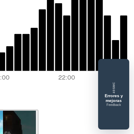
tar error o mejora
e feedback
4:00
22:00
40SMC
ue gusta
Lo que falla
Idea o mejora
Errores y
mejoras
Feedback