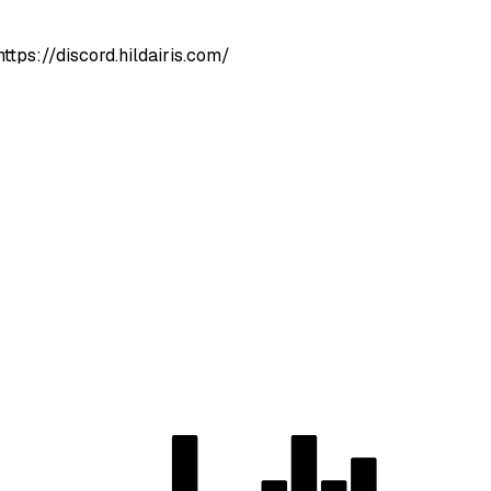
ttps://discord.hildairis.com/
DORESMC