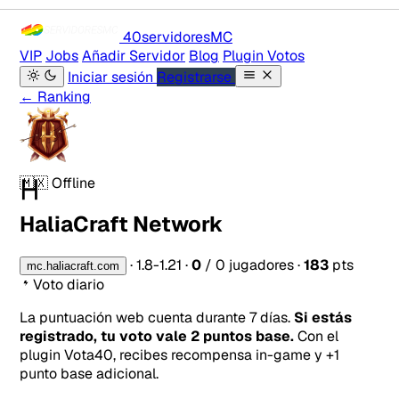
40servidores
MC
VIP
Jobs
Añadir Servidor
Blog
Plugin Votos
Iniciar sesión
Registrarse
← Ranking
H
🇲🇽
Offline
HaliaCraft Network
·
1.8-1.21
·
0
/ 0 jugadores
·
183
pts
mc.haliacraft.com
Voto diario
La puntuación web cuenta durante 7 días.
Si estás
registrado, tu voto vale 2 puntos base.
Con el
plugin Vota40, recibes recompensa in-game y +1
punto base adicional.