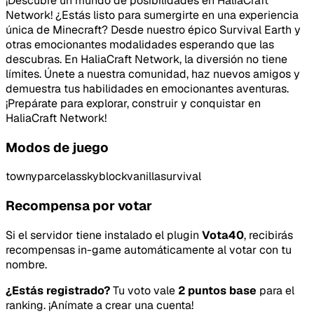
¡Descubre un mundo de posibilidades en HaliaCraft
Network! ¿Estás listo para sumergirte en una experiencia
única de Minecraft? Desde nuestro épico Survival Earth y
otras emocionantes modalidades esperando que las
descubras. En HaliaCraft Network, la diversión no tiene
límites. Únete a nuestra comunidad, haz nuevos amigos y
demuestra tus habilidades en emocionantes aventuras.
¡Prepárate para explorar, construir y conquistar en
HaliaCraft Network!
Modos de juego
towny
parcelas
skyblock
vanilla
survival
Recompensa por votar
Si el servidor tiene instalado el plugin
Vota40
, recibirás
recompensas in-game automáticamente al votar con tu
nombre.
¿Estás registrado?
Tu voto vale
2 puntos base
para el
ranking. ¡Anímate a crear una cuenta!