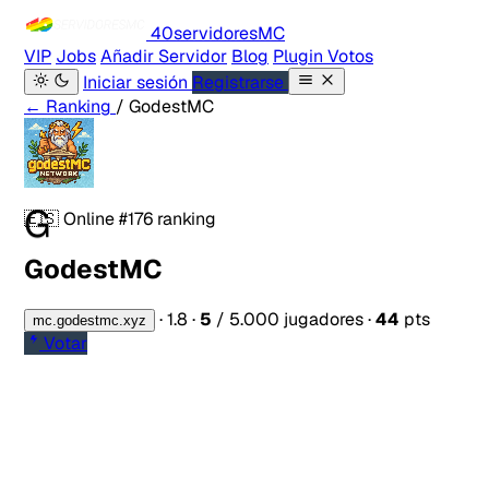
40servidores
MC
VIP
Jobs
Añadir Servidor
Blog
Plugin Votos
Iniciar sesión
Registrarse
← Ranking
/ GodestMC
G
🇪🇸
Online
#176 ranking
GodestMC
·
1.8
·
5
/ 5.000 jugadores
·
44
pts
mc.godestmc.xyz
Votar