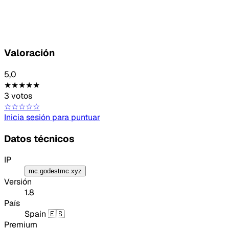
Valoración
5,0
★★★★★
3 votos
☆☆☆☆☆
Inicia sesión para puntuar
Datos técnicos
IP
mc.godestmc.xyz
Versión
1.8
País
Spain 🇪🇸
Premium