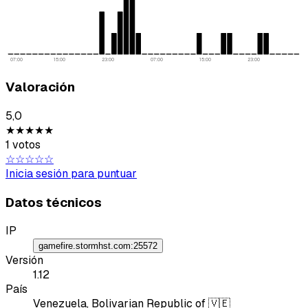
07:00
15:00
23:00
07:00
15:00
23:00
Valoración
Tipo de feedback
5,0
★★★★★
Lo que gusta
1 votos
☆☆☆☆☆
Lo que falla
Inicia sesión para puntuar
Datos técnicos
Idea o mejora
IP
Mensaje
gamefire.stormhst.com:25572
Versión
1.12
País
Venezuela, Bolivarian Republic of 🇻🇪