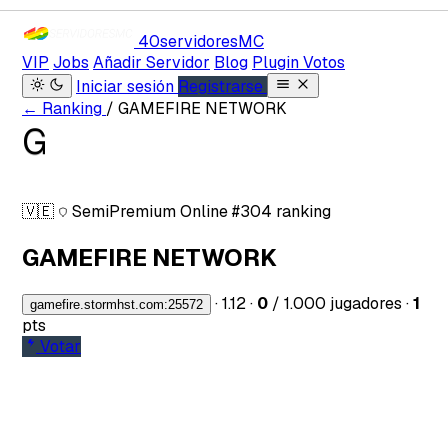
40servidores
MC
VIP
Jobs
Añadir Servidor
Blog
Plugin Votos
Iniciar sesión
Registrarse
← Ranking
/ GAMEFIRE NETWORK
G
🇻🇪
SemiPremium
Online
#304 ranking
GAMEFIRE NETWORK
·
1.12
·
0
/ 1.000 jugadores
·
1
gamefire.stormhst.com:25572
pts
Votar