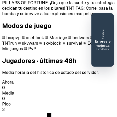
PILLARS OF FORTUNE: ¡Deja que la suerte y tu estrategia
decidan tu destino en los pilares! TNT TAG: Corre, pasa la
bomba y sobrevive a las explosiones mas peligrosas.
Modos de juego
40SMC
boxpvp
oneblock
Marriage
bedwars
TNTtag
Errores y
TNTrun
skywars
skyblock
survival
Economy
mejoras
Minijuegos
PvP
Feedback
40SERVIDORESMC
Jugadores · últimas 48h
Reportar
error o
mejora
Media horaria del histórico de estado del servidor.
Ahora
0
Media
0
Pico
3