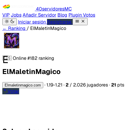
40servidores
MC
VIP
Jobs
Añadir Servidor
Blog
Plugin Votos
Iniciar sesión
Registrarse
← Ranking
/ ElMaletinMagico
E
🇪🇸
Online
#182 ranking
ElMaletinMagico
·
1.19-1.21
·
2
/ 2.026 jugadores
·
21
pts
Elmaletinmagico.com
Votar