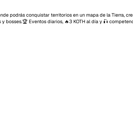
podrás conquistar territorios en un mapa de la Tierra, crea
y bosses.🏆 Eventos diarios, 🔥3 KOTH al día y 🎣 competenc
40SERVI
Repor
Tipo de
Lo q