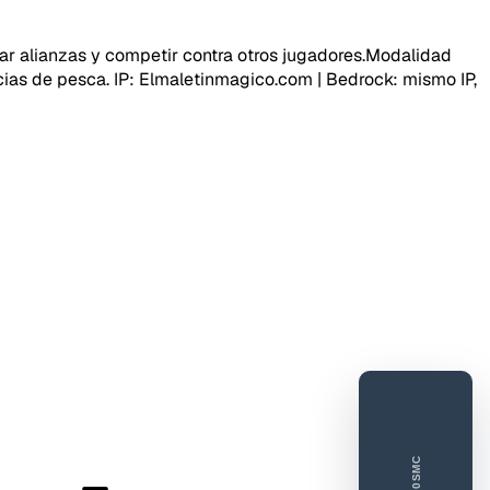
r alianzas y competir contra otros jugadores.Modalidad
ias de pesca. IP: Elmaletinmagico.com | Bedrock: mismo IP,
DORESMC
tar error o mejora
 feedback
ue gusta
Lo que falla
Idea o mejora
40SMC