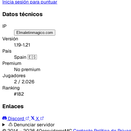
Inicia sesión para puntuar
Datos técnicos
IP
Elmaletinmagico.com
Versión
1.19-1.21
País
Spain 🇪🇸
Premium
No premium
Jugadores
2 / 2.026
Ranking
#182
Enlaces
Discord
X
Denunciar servidor
© 2014 – 2026 40servidoresMC
Contacto
Política de Priva