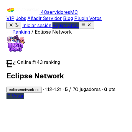
40servidores
MC
VIP
Jobs
Añadir Servidor
Blog
Plugin Votos
Iniciar sesión
Registrarse
← Ranking
/ Eclipse Network
E
🇪🇸
Online
#143 ranking
Eclipse Network
·
1.12-1.21
·
5
/ 70 jugadores
·
0
pts
eclipsenetwork.es
Votar