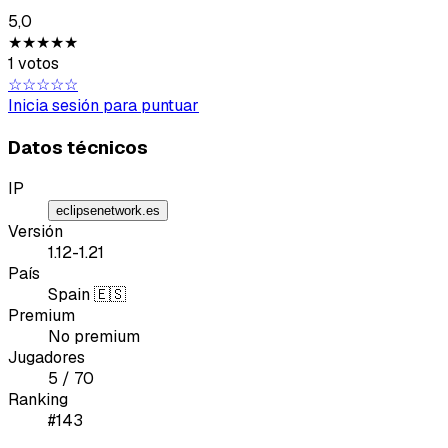
5,0
★★★★★
1 votos
☆☆☆☆☆
Tipo de feedback
Inicia sesión para puntuar
Lo que gusta
Datos técnicos
Lo que falla
IP
eclipsenetwork.es
Idea o mejora
Versión
1.12-1.21
País
Mensaje
Spain 🇪🇸
Premium
No premium
Jugadores
5 / 70
Ranking
#143