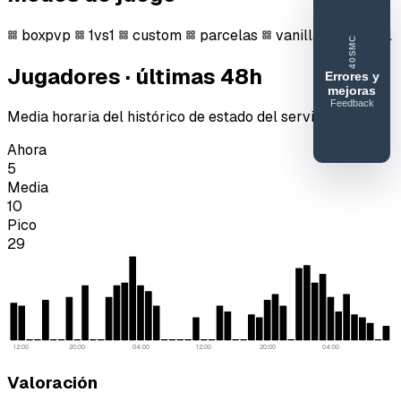
boxpvp
1vs1
custom
parcelas
vanilla
survival
40SMC
Jugadores · últimas 48h
Errores y
mejoras
Feedback
40SERVIDORESMC
Media horaria del histórico de estado del servidor.
Reportar
Ahora
error o
5
mejora
Media
10
Pico
29
12:00
20:00
04:00
12:00
20:00
04:00
Valoración