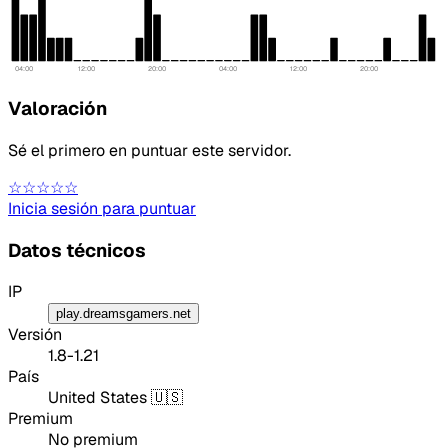
04:00
12:00
20:00
04:00
12:00
20:00
Valoración
Sé el primero en puntuar este servidor.
Tipo de feedback
☆☆☆☆☆
Inicia sesión para puntuar
Lo que gusta
Datos técnicos
Lo que falla
IP
Idea o mejora
play.dreamsgamers.net
Versión
1.8-1.21
Mensaje
País
United States 🇺🇸
Premium
No premium