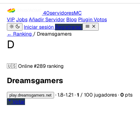
40servidores
MC
VIP
Jobs
Añadir Servidor
Blog
Plugin Votos
Iniciar sesión
Registrarse
← Ranking
/ Dreamsgamers
D
🇺🇸
Online
#289 ranking
Dreamsgamers
·
1.8-1.21
·
1
/ 100 jugadores
·
0
pts
play.dreamsgamers.net
Votar