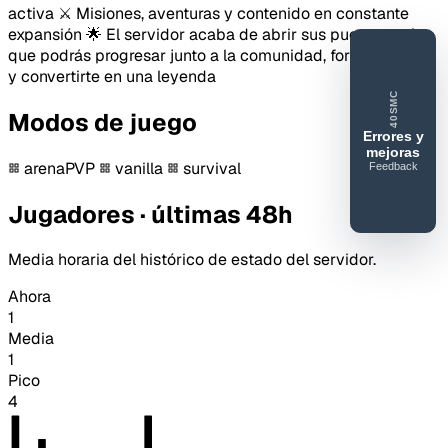
activa ⚔️ Misiones, aventuras y contenido en constante
expansión 🌟 El servidor acaba de abrir sus puertas, así
que podrás progresar junto a la comunidad, formar tu clan
y convertirte en una leyenda
40SMC
Modos de juego
Errores y
mejoras
arenaPVP
vanilla
survival
Feedback
40SERVIDORESMC
Reportar
Jugadores · últimas 48h
error o
mejora
Media horaria del histórico de estado del servidor.
Ahora
1
Media
1
Pico
4