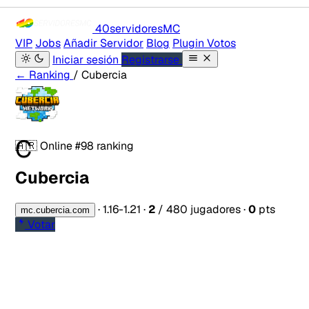
40servidores
MC
VIP
Jobs
Añadir Servidor
Blog
Plugin Votos
Iniciar sesión
Registrarse
← Ranking
/ Cubercia
C
🇦🇷
Online
#98 ranking
Cubercia
·
1.16-1.21
·
2
/ 480 jugadores
·
0
pts
mc.cubercia.com
Votar