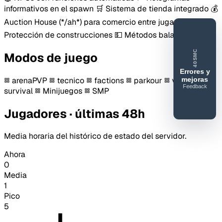
informativos en el spawn 🛒 Sistema de tienda integrado 💰
Auction House (*/ah*) para comercio entre jugadores 🔒
Protección de construcciones 💵 Métodos balancea
40SMC
Modos de juego
Errores y
mejoras
arenaPVP
tecnico
factions
parkour
vanilla
Feedback
survival
Minijuegos
SMP
40SERVIDORESMC
Reportar
Jugadores · últimas 48h
error o
mejora
Media horaria del histórico de estado del servidor.
Ahora
0
Media
1
Pico
5