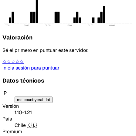
17:00
01:00
09:00
17:00
01:00
09:00
Valoración
Sé el primero en puntuar este servidor.
Tipo de feedback
☆☆☆☆☆
Inicia sesión para puntuar
Lo que gusta
Datos técnicos
Lo que falla
IP
Idea o mejora
mc.countrycraft.lat
Versión
Mensaje
1.10-1.21
País
Chile 🇨🇱
Premium