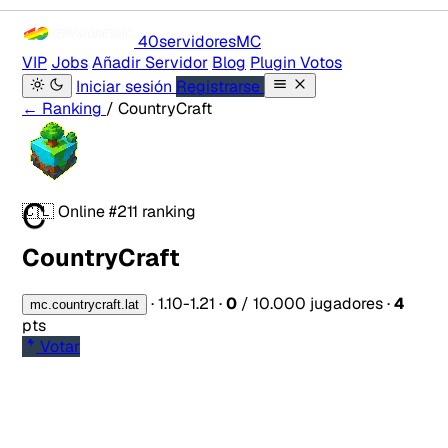
40servidores
MC
VIP
Jobs
Añadir Servidor
Blog
Plugin Votos
Iniciar sesión
Registrarse
← Ranking
/ CountryCraft
C
🇨🇱
Online
#211 ranking
CountryCraft
·
1.10-1.21
·
0
/ 10.000 jugadores
·
4
mc.countrycraft.lat
pts
Votar