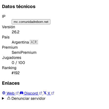
Datos técnicos
IP
mc.comunidadreborn.net
Versión
26.2
País
Argentina 🇦🇷
Premium
SemiPremium
Jugadores
0 / 100
Ranking
#192
Enlaces
Web
Discord
X
Denunciar servidor