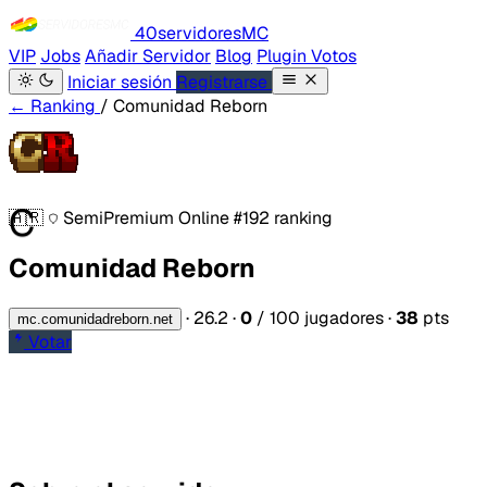
40servidores
MC
VIP
Jobs
Añadir Servidor
Blog
Plugin Votos
Iniciar sesión
Registrarse
← Ranking
/ Comunidad Reborn
C
🇦🇷
SemiPremium
Online
#192 ranking
Comunidad Reborn
·
26.2
·
0
/ 100 jugadores
·
38
pts
mc.comunidadreborn.net
Votar