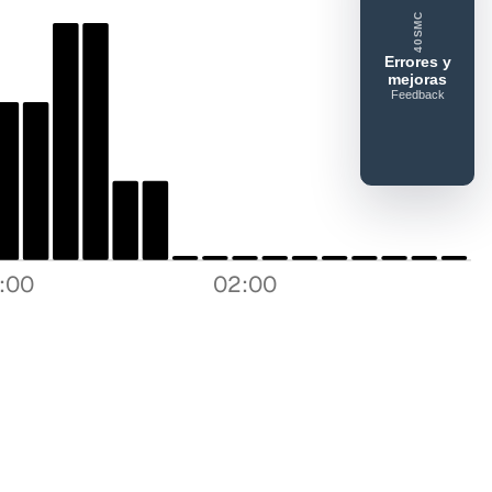
ue gusta
Lo que falla
Idea o mejora
40SMC
Errores y
mejoras
Feedback
8:00
02:00
Enviar feedback