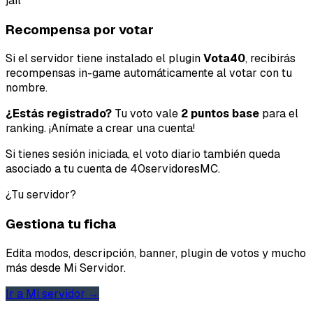
jail
Recompensa por votar
Si el servidor tiene instalado el plugin
Vota40
, recibirás
recompensas in-game automáticamente al votar con tu
nombre.
¿Estás registrado?
Tu voto vale
2 puntos base
para el
Tipo de feedback
ranking. ¡Anímate a crear una cuenta!
Si tienes sesión iniciada, el voto diario también queda
Lo que gusta
asociado a tu cuenta de 40servidoresMC.
Lo que falla
¿Tu servidor?
Idea o mejora
Gestiona tu ficha
Edita modos, descripción, banner, plugin de votos y mucho
Mensaje
más desde Mi Servidor.
Ir a Mi servidor →