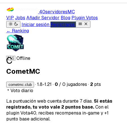
40servidores
MC
VIP
Jobs
Añadir Servidor
Blog
Plugin Votos
Iniciar sesión
Registrarse
← Ranking
C
🇪🇸
Offline
CometMC
·
1.8-1.21
·
0
/ 0 jugadores
·
2
pts
cometmc.club
Voto diario
La puntuación web cuenta durante 7 días.
Si estás
registrado, tu voto vale 2 puntos base.
Con el
plugin Vota40, recibes recompensa in-game y +1
punto base adicional.