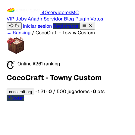
40servidores
MC
VIP
Jobs
Añadir Servidor
Blog
Plugin Votos
Iniciar sesión
Registrarse
← Ranking
/ CocoCraft - Towny Custom
C
🇨🇱
Online
#261 ranking
CocoCraft - Towny Custom
·
1.21
·
0
/ 500 jugadores
·
0
pts
cococraft.org
Votar