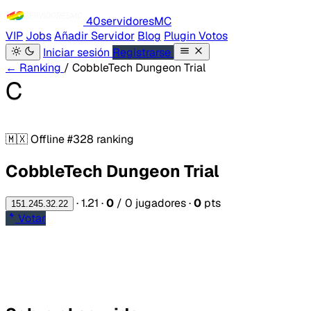
40servidores
MC
VIP
Jobs
Añadir Servidor
Blog
Plugin Votos
Iniciar sesión
Registrarse
← Ranking
/ CobbleTech Dungeon Trial
C
🇲🇽
Offline
#328 ranking
CobbleTech Dungeon Trial
·
1.21
·
0
/ 0 jugadores
·
0
pts
151.245.32.22
Votar