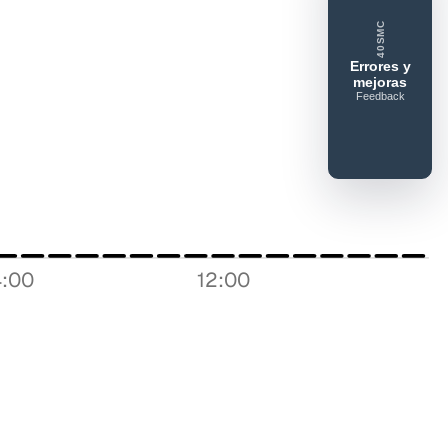
ue gusta
Lo que falla
Idea o mejora
40SMC
Errores y
mejoras
Feedback
:00
12:00
Enviar feedback