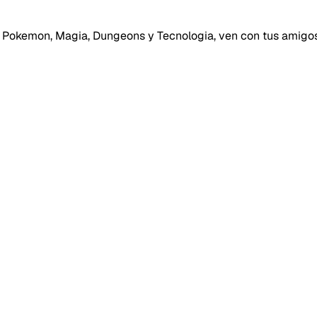
n Pokemon, Magia, Dungeons y Tecnologia, ven con tus amigos
40SERVI
Repor
Tipo de