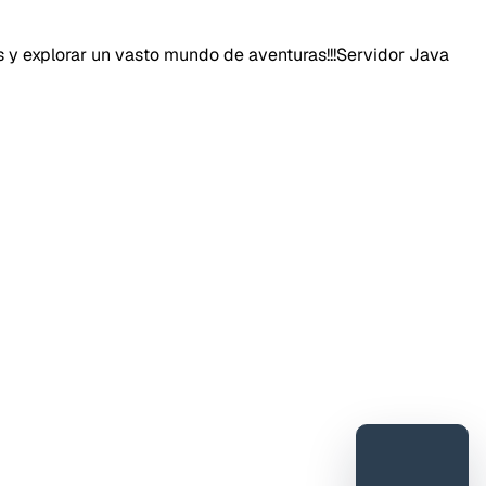
 y explorar un vasto mundo de aventuras!!!Servidor Java
DORESMC
tar error o mejora
 feedback