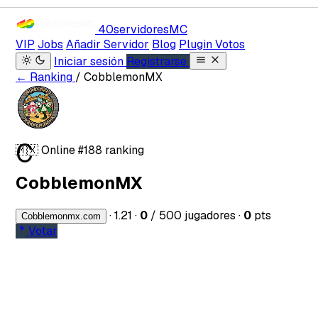
40servidores
MC
VIP
Jobs
Añadir Servidor
Blog
Plugin Votos
Iniciar sesión
Registrarse
← Ranking
/ CobblemonMX
C
🇲🇽
Online
#188 ranking
CobblemonMX
·
1.21
·
0
/ 500 jugadores
·
0
pts
Cobblemonmx.com
Votar