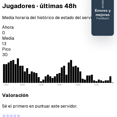
40SMC
Jugadores · últimas 48h
Errores y
mejoras
Media horaria del histórico de estado del servidor.
Feedback
40SERVIDORESMC
Ahora
Reportar
0
error o
Media
mejora
13
Pico
30
18:00
02:00
10:00
18:00
02:00
10:00
Valoración
Sé el primero en puntuar este servidor.
☆☆☆☆☆