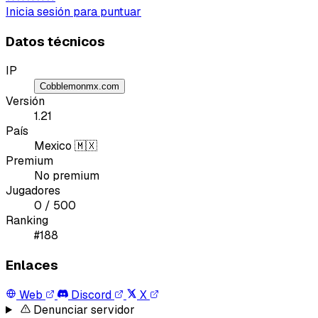
Inicia sesión para puntuar
Tipo de feedback
Datos técnicos
Lo que gusta
IP
Cobblemonmx.com
Lo que falla
Versión
1.21
Idea o mejora
País
Mexico 🇲🇽
Premium
Mensaje
No premium
Jugadores
0 / 500
Ranking
#188
Enlaces
Email
Web
Discord
X
Denunciar servidor