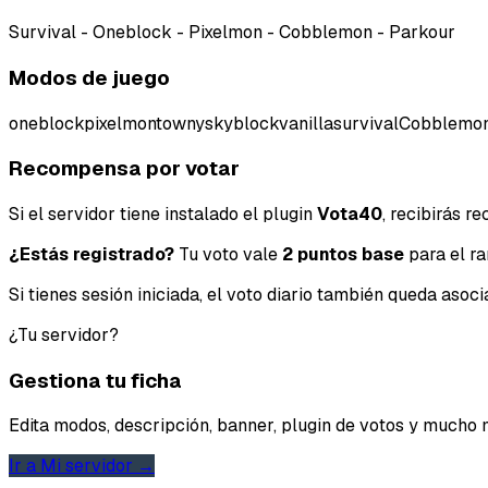
Survival - Oneblock - Pixelmon - Cobblemon - Parkour
Modos de juego
oneblock
pixelmon
towny
skyblock
vanilla
survival
Cobblemo
Recompensa por votar
Si el servidor tiene instalado el plugin
Vota40
, recibirás 
¿Estás registrado?
Tu voto vale
2 puntos base
para el ra
Si tienes sesión iniciada, el voto diario también queda aso
¿Tu servidor?
Gestiona tu ficha
Edita modos, descripción, banner, plugin de votos y mucho 
Ir a Mi servidor →