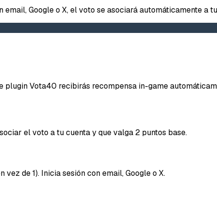
on email, Google o X, el voto se asociará automáticamente a tu
Repor
iene plugin Vota40 recibirás recompensa in-game automáticam
Tipo d
ociar el voto a tu cuenta y que valga 2 puntos base.
Lo q
Mensaje
 vez de 1). Inicia sesión con email, Google o X.