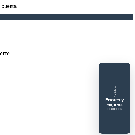
 cuenta.
tar error o mejora
ente.
e feedback
40SMC
ue gusta
Lo que falla
Idea o mejora
Errores y
mejoras
Feedback