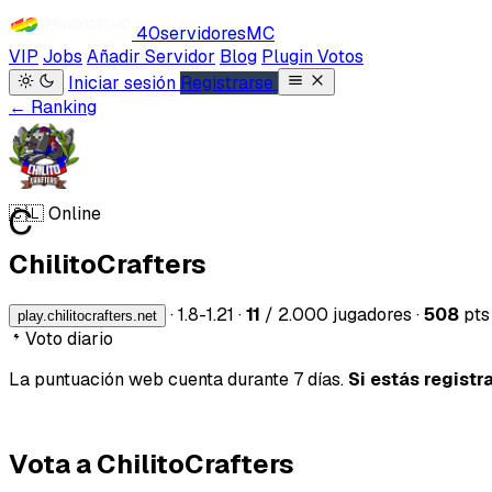
40servidores
MC
VIP
Jobs
Añadir Servidor
Blog
Plugin Votos
Iniciar sesión
Registrarse
← Ranking
C
🇨🇱
Online
ChilitoCrafters
·
1.8-1.21
·
11
/ 2.000 jugadores
·
508
pts
play.chilitocrafters.net
Voto diario
La puntuación web cuenta durante 7 días.
Si estás registr
Vota a ChilitoCrafters