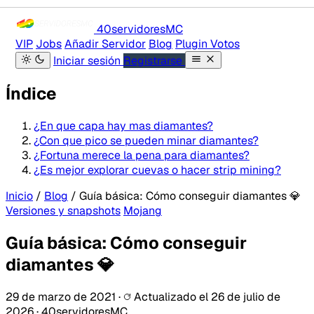
40servidores
MC
VIP
Jobs
Añadir Servidor
Blog
Plugin Votos
Iniciar sesión
Registrarse
Índice
¿En que capa hay mas diamantes?
¿Con que pico se pueden minar diamantes?
¿Fortuna merece la pena para diamantes?
¿Es mejor explorar cuevas o hacer strip mining?
Inicio
/
Blog
/
Guía básica: Cómo conseguir diamantes 💎
Versiones y snapshots
Mojang
Guía básica: Cómo conseguir
diamantes 💎
29 de marzo de 2021
·
Actualizado el
26 de julio de
2026
·
40servidoresMC