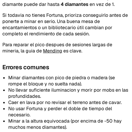
diamante puede dar hasta
4 diamantes
en vez de 1.
Si todavia no tienes Fortuna, prioriza conseguirlo antes de
ponerte a minar en serio. Una buena mesa de
encantamientos o un bibliotecario útil cambian por
completo el rendimiento de cada sesión.
Para reparar el pico despues de sesiones largas de
mineria, la guia de
Mending
es clave.
Errores comunes
Tipo de feedback
Minar diamantes con pico de piedra o madera (se
rompe el bloque y no suelta nada).
Lo que gusta
No llevar suficiente iluminacion y morir por mobs en las
profundidades.
Lo que falla
Caer en lava por no revisar el terreno antes de cavar.
No usar Fortuna y perder el doble de tiempo del
Idea o mejora
necesario.
Minar a la altura equivocada (por encima de -50 hay
muchos menos diamantes).
Mensaje