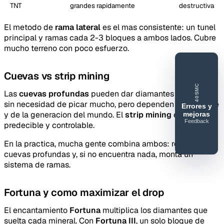
TNT
grandes rapidamente
destructiva
El metodo de
rama lateral
es el mas consistente: un tunel
principal y ramas cada 2-3 bloques a ambos lados. Cubre
mucho terreno con poco esfuerzo.
Cuevas vs strip mining
40SMC
Las
cuevas profundas
pueden dar diamantes expuestos
sin necesidad de picar mucho, pero dependen de la suerte
Errores y
y de la generacion del mundo. El
strip mining
es mas
mejoras
Feedback
predecible y controlable.
40SERVIDORESMC
Reportar
En la practica, mucha gente combina ambos: recorre
error o
cuevas profundas y, si no encuentra nada, monta un
mejora
sistema de ramas.
Fortuna y como maximizar el drop
El encantamiento
Fortuna
multiplica los diamantes que
suelta cada mineral. Con
Fortuna III
, un solo bloque de