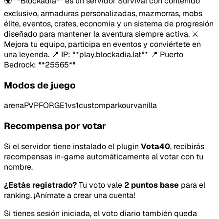
🌍 **Blockadia** es un servidor Survival con contenido
exclusivo, armaduras personalizadas, mazmorras, mobs
élite, eventos, crates, economía y un sistema de progresión
diseñado para mantener la aventura siempre activa. ⚔️
Mejora tu equipo, participa en eventos y conviértete en
una leyenda. 📍 IP: **play.blockadia.lat** 📍 Puerto
Bedrock: **25565**
Modos de juego
arenaPVP
FORGE
1vs1
custom
parkour
vanilla
Recompensa por votar
Si el servidor tiene instalado el plugin
Vota40
, recibirás
recompensas in-game automáticamente al votar con tu
nombre.
¿Estás registrado?
Tu voto vale
2 puntos base
para el
ranking. ¡Anímate a crear una cuenta!
Si tienes sesión iniciada, el voto diario también queda