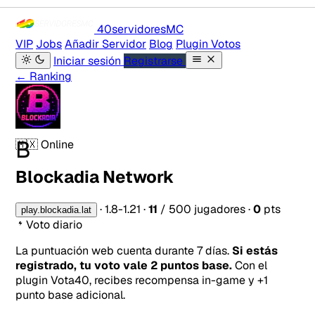
40servidores
MC
VIP
Jobs
Añadir Servidor
Blog
Plugin Votos
Iniciar sesión
Registrarse
← Ranking
B
🇲🇽
Online
Blockadia Network
·
1.8-1.21
·
11
/ 500 jugadores
·
0
pts
play.blockadia.lat
Voto diario
La puntuación web cuenta durante 7 días.
Si estás
registrado, tu voto vale 2 puntos base.
Con el
plugin Vota40, recibes recompensa in-game y +1
punto base adicional.