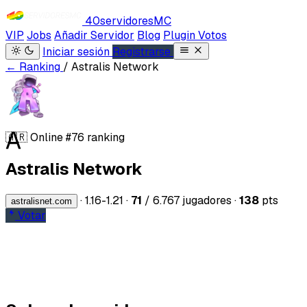
40servidores
MC
VIP
Jobs
Añadir Servidor
Blog
Plugin Votos
Iniciar sesión
Registrarse
← Ranking
/ Astralis Network
A
🇦🇷
Online
#76 ranking
Astralis Network
·
1.16-1.21
·
71
/ 6.767 jugadores
·
138
pts
astralisnet.com
Votar