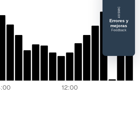
40SMC
ue gusta
Lo que falla
Idea o mejora
Errores y
mejoras
Feedback
:00
12:00
Enviar feedback