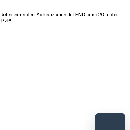
Jefes increibles. Actualizacion del END con +20 mobs
 PvP!
DORESMC
tar error o mejora
e feedback