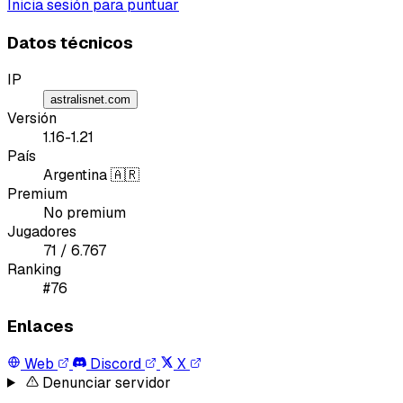
Inicia sesión para puntuar
Datos técnicos
IP
astralisnet.com
Versión
1.16-1.21
País
Argentina 🇦🇷
Premium
No premium
Jugadores
71 / 6.767
Ranking
#76
Enlaces
Web
Discord
X
Denunciar servidor