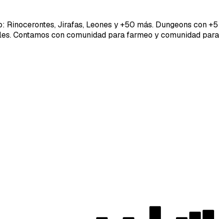
Rinocerontes, Jirafas, Leones y +50 más. Dungeons con +5 
es. Contamos con comunidad para farmeo y comunidad para
40SERVI
Repor
Tipo d