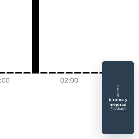
tar error o mejora
 feedback
8:00
02:00
ue gusta
Lo que falla
Idea o mejora
40SMC
Errores y
mejoras
Feedback