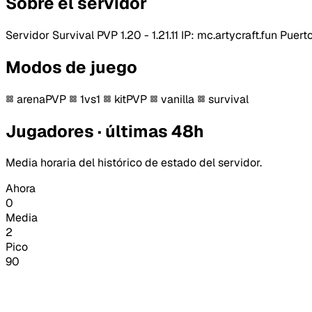
Sobre el servidor
Servidor Survival PVP 1.20 - 1.21.11 IP: mc.artycraft.fun Pue
Modos de juego
arenaPVP
1vs1
kitPVP
vanilla
survival
Jugadores · últimas 48h
Media horaria del histórico de estado del servidor.
Ahora
0
Media
2
Pico
90