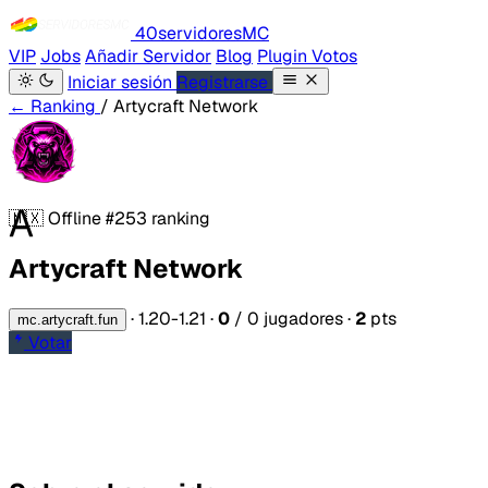
40servidores
MC
VIP
Jobs
Añadir Servidor
Blog
Plugin Votos
Iniciar sesión
Registrarse
← Ranking
/ Artycraft Network
A
🇲🇽
Offline
#253 ranking
Artycraft Network
·
1.20-1.21
·
0
/ 0 jugadores
·
2
pts
mc.artycraft.fun
Votar