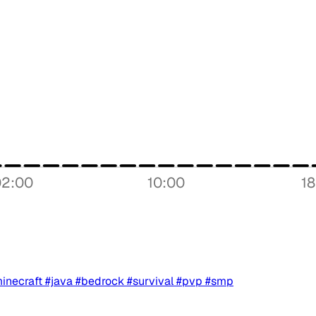
Repor
Tipo de
02:00
10:00
1
Lo q
Mensaje
inecraft #java #bedrock #survival #pvp #smp