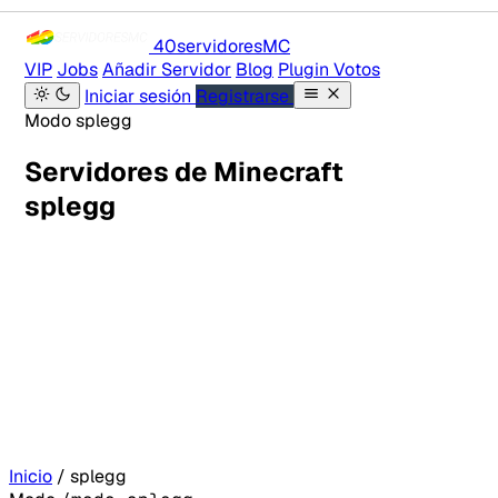
40servidores
MC
VIP
Jobs
Añadir Servidor
Blog
Plugin Votos
Iniciar sesión
Registrarse
Modo splegg
Servidores de Minecraft
splegg
Inicio
/
splegg