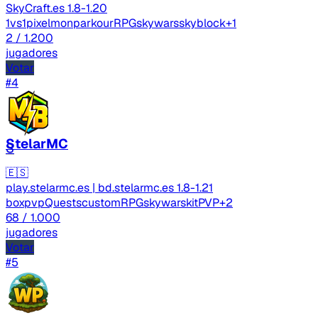
SkyCraft.es
1.8-1.20
1vs1
pixelmon
parkour
RPG
skywars
skyblock
+1
2
/ 1.200
jugadores
Votar
#4
StelarMC
S
🇪🇸
play.stelarmc.es | bd.stelarmc.es
1.8-1.21
boxpvp
Quests
custom
RPG
skywars
kitPVP
+2
68
/ 1.000
jugadores
Votar
#5