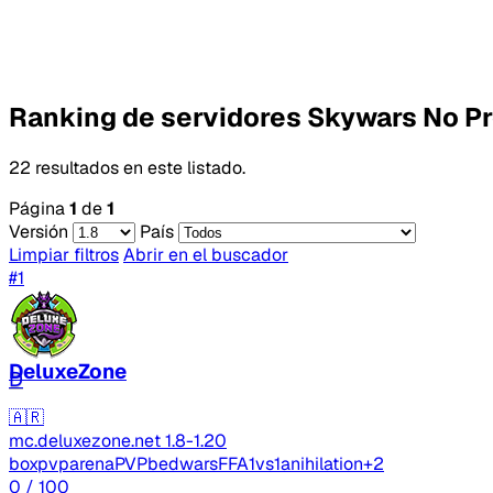
Ranking de servidores Skywars No 
22 resultados en este listado.
Página
1
de
1
Versión
País
Limpiar filtros
Abrir en el buscador
#1
DeluxeZone
D
🇦🇷
mc.deluxezone.net
1.8-1.20
boxpvp
arenaPVP
bedwars
FFA
1vs1
anihilation
+2
0
/ 100