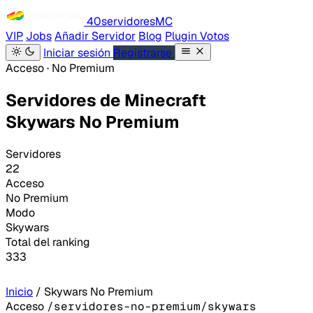
40servidores
MC
VIP
Jobs
Añadir Servidor
Blog
Plugin Votos
Iniciar sesión
Registrarse
Acceso · No Premium
Servidores de Minecraft
Skywars No Premium
Servidores
22
Acceso
No Premium
Modo
Skywars
Total del ranking
333
Inicio
/
Skywars No Premium
Acceso
/servidores-no-premium/skywars