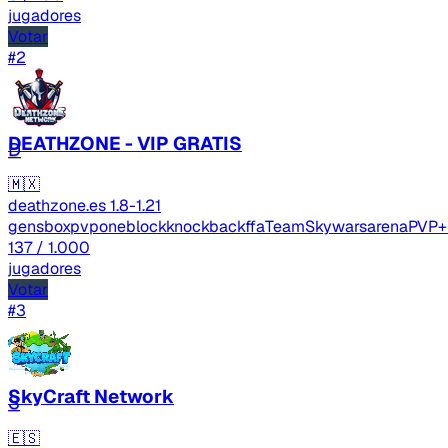
jugadores
Votar
#2
DEATHZONE - VIP GRATIS
D
🇲🇽
deathzone.es
1.8-1.21
gens
boxpvp
oneblock
knockbackffa
TeamSkywars
arenaPVP
+
137
/ 1.000
jugadores
Votar
#3
SkyCraft Network
S
🇪🇸