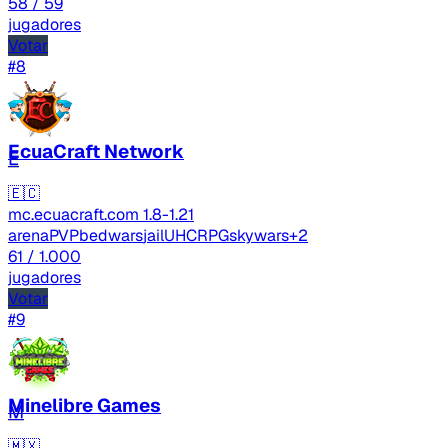
58
/ 59
jugadores
Votar
#8
EcuaCraft Network
E
🇪🇨
mc.ecuacraft.com
1.8-1.21
arenaPVP
bedwars
jail
UHC
RPG
skywars
+2
61
/ 1.000
jugadores
Votar
#9
Minelibre Games
M
🇲🇽