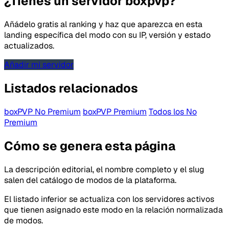
¿Tienes un servidor boxpvp?
Añádelo gratis al ranking y haz que aparezca en esta
landing específica del modo con su IP, versión y estado
actualizados.
Añadir mi servidor
Listados relacionados
boxPVP No Premium
boxPVP Premium
Todos los No
Premium
Cómo se genera esta página
Tipo de feedback
La descripción editorial, el nombre completo y el slug
Lo que gusta
salen del catálogo de modos de la plataforma.
El listado inferior se actualiza con los servidores activos
Lo que falla
que tienen asignado este modo en la relación normalizada
de modos.
Idea o mejora