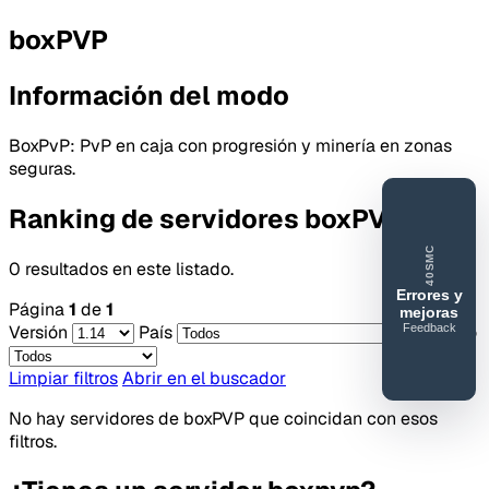
boxPVP
Información del modo
BoxPvP: PvP en caja con progresión y minería en zonas
seguras.
Ranking de servidores boxPVP
40SMC
0 resultados en este listado.
Errores y
Página
1
de
1
mejoras
Feedback
Versión
País
Acceso
40SERVIDORESMC
Reportar
Limpiar filtros
Abrir en el buscador
error o
No hay servidores de boxPVP que coincidan con esos
mejora
filtros.